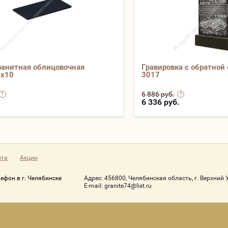
ранитная облицовочная
Гравировка с обратной
0х10
3017
6 886 руб.
.
6 336
руб.
йта
Акции
лефон в г. Челябинске
Адрес:
456800, Челябинская область, г. Верхний У
Е-mail:
granite74@list.ru