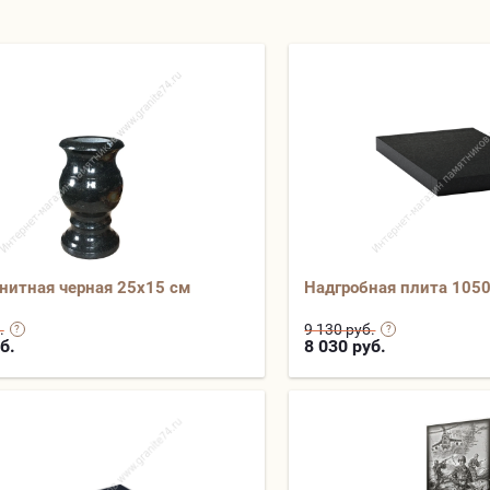
анитная черная 25х15 см
Надгробная плита 105
.
9 130 руб.
б.
8 030
руб.