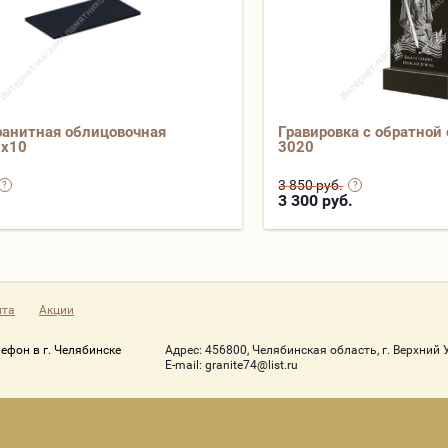
ранитная облицовочная
Гравировка с обратной
0х10
3020
3 850 руб.
.
3 300
руб.
йта
Акции
лефон в г. Челябинске
Адрес:
456800, Челябинская область, г. Верхний У
Е-mail:
granite74@list.ru