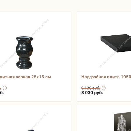
анитная черная 25х15 см
Надгробная плита 105
.
9 130 руб.
б.
8 030
руб.