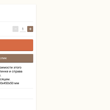
−
+
клик
тоимости этого
тинке и справа
.
сяцем.
00х450х50 мм