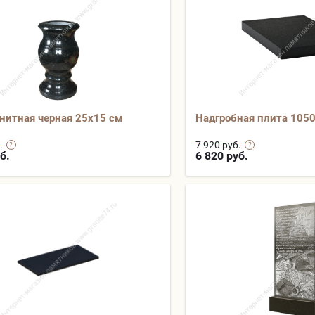
анитная черная 25х15 см
Надгробная плита 105
.
7 920 руб.
б.
6 820
руб.