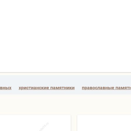
авных
христианские памятники
православные памят